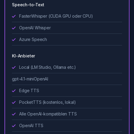
Speech-to-Text
FasterWhisper (CUDA GPU oder CPU)
OpenAI Whisper
Azure Speech
KI-Anbieter
Local (LM Studio, Ollama etc.)
gpt-4.1-mini
OpenAI
Edge TTS
PocketTTS (kostenlos, lokal)
Alle OpenAI-kompatiblen TTS
OpenAI TTS